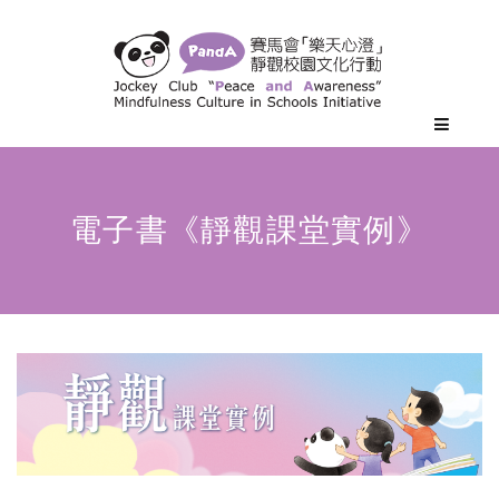
電子書《
靜觀課堂實例
》