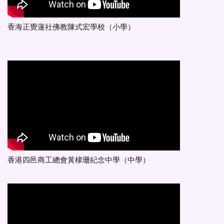
香海正覺蓮社佛教陳式宏學校（小學）
香港四邑商工總會黃棣珊紀念中學（中學）