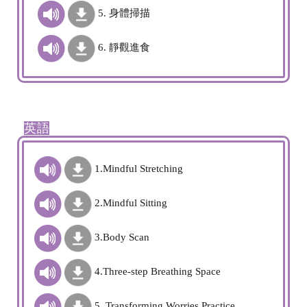
5. 身體掃描
6. 靜觀進食
英語
1.Mindful Stretching
2.Mindful Sitting
3.Body Scan
4.Three-step Breathing Space
5. Transforming Worries Practice