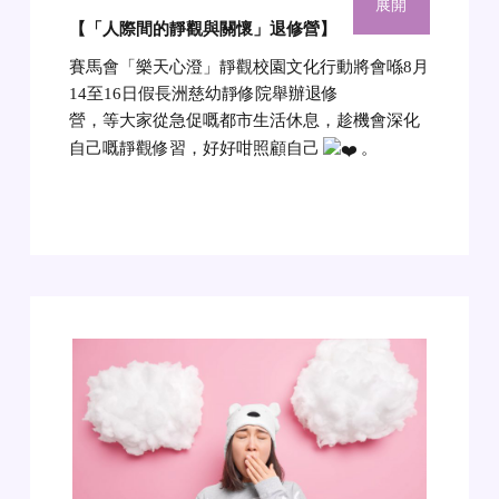
展開
【「人際間的靜觀與關懷」退修營】
賽馬會「樂天心澄」靜觀校園文化行動將會喺8月
14至16日假長洲慈幼靜修院舉辦退修
營，等大家從急促嘅都市生活休息，趁機會深化
自己嘅靜觀修習，好好咁照顧自己
。