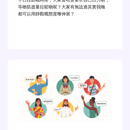
等啲筋盡量拉鬆啲呢？大家有無諗過其實我哋
都可以用靜觀嘅態度嚟伸展？