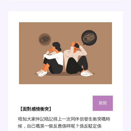
展開
【面對感情衝突】
唔知大家仲記唔記得上一次同伴侶發生衝突嘅時
候，自己嘅第一個反應係咩呢？係反駁定係