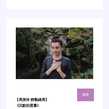
展開
【周美玲 靜觀綠周】
《沉默的質量》