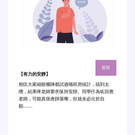
展開
【有力的安靜】
相信大家細個嗰陣都試過喺班房傾計，搞到太
嘈，結果俾老師要求保持安靜。同學仔為咗回應
老師，可能真係會靜落嚟，但就未必出於自
願……