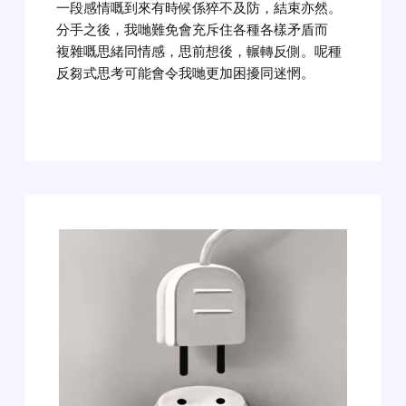
一段感情嘅到來有時候係猝不及防，結束亦然。
分手之後，我哋難免會充斥住各種各樣矛盾而
複雜嘅思緒同情感，思前想後，輾轉反側。呢種
反芻式思考可能會令我哋更加困擾同迷惘。