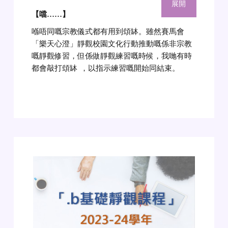
展開
【噹……】
喺唔同嘅宗教儀式都有用到頌缽。雖然賽馬會
「樂天心澄」靜觀校園文化行動推動嘅係非宗教
嘅靜觀修習，但係做靜觀練習嘅時候，我哋有時
都會敲打頌缽
，以指示練習嘅開始同結束。