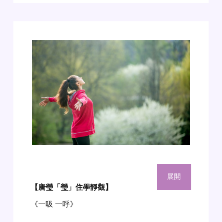
展開
【唐瑩「瑩」住學靜觀】
《一吸 一呼》