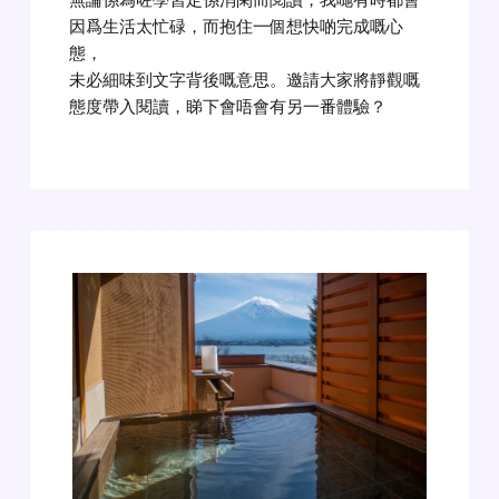
無論係為咗學習定係消閑而閱讀，我哋有時都會
因爲生活太忙碌，而抱住一個想快啲完成嘅心
態，
未必細味到文字背後嘅意思。邀請大家將靜觀嘅
態度帶入閱讀，睇下會唔會有另一番體驗？