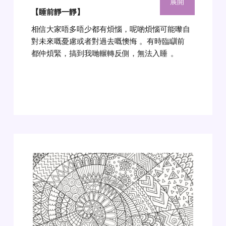
展開
【睡前靜一靜】
相信大家唔多唔少都有煩惱，呢啲煩惱可能嚟自
對未來嘅憂慮或者對過去嘅懊悔 。有時臨瞓前
都仲煩緊，搞到我哋輾轉反側，無法入睡
。