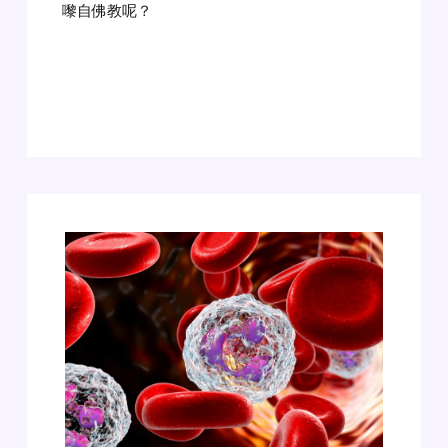
嚟自佛教呢？