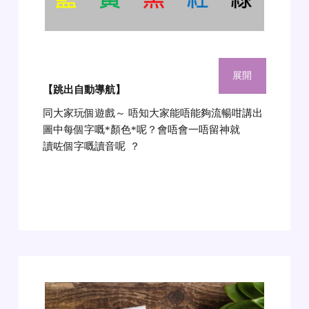
展開
【跳出自動導航
】
同大家玩個遊戲～ 唔知大家能唔能夠流暢咁講出
圖中每個字嘅*顏色*呢？會唔會一唔留神就
讀咗個字嘅讀音呢
？