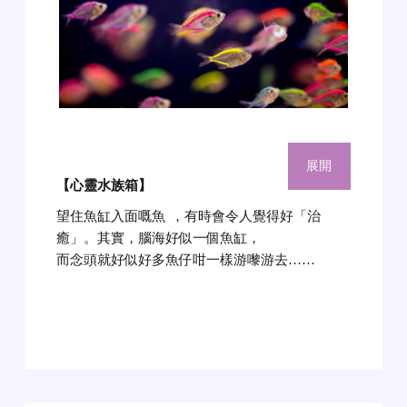
展開
【心靈水族箱
】
望住魚缸入面嘅魚
，有時會令人覺得好「治
癒」。其實，腦海好似一個魚缸，
而念頭就好似好多魚仔咁一樣游嚟游去……