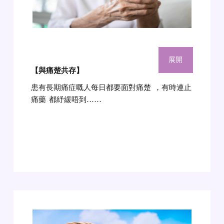
展開
【與痛楚共存
】
患有長期痛症嘅人每日都要面對痛楚
，有時連止
痛藥
都紓緩唔到……