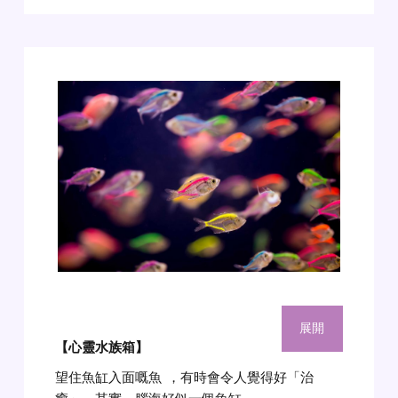
展開
【心靈水族箱
】
望住魚缸入面嘅魚
，有時會令人覺得好「治