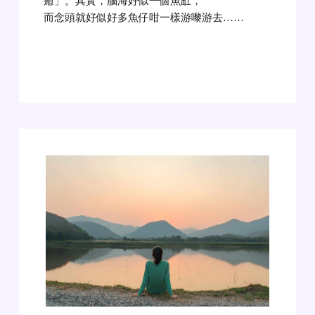
癒」。其實，腦海好似一個魚缸，
而念頭就好似好多魚仔咁一樣游嚟游去……