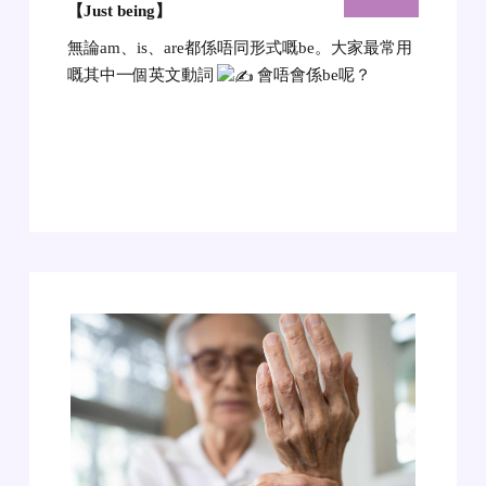
【Just being
】
無論am、is、are都係唔同形式嘅be。大家最常用
嘅其中一個英文動詞
會唔會係be呢？