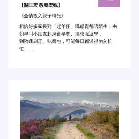
【關匡宏 教養宏觀
】
《全情投入親子時光》
相信好多家長對「趕羊仔」嘅感覺都唔陌生：由
朝早叫小朋友起身食早餐、換校服返學，
到臨瞓刷牙、執書包，可能每日都過得匆匆忙
忙……