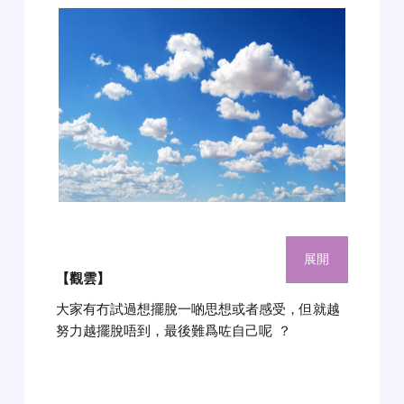
展開
【觀雲
】
大家有冇試過想擺脫一啲思想或者感受，但就越
努力越擺脫唔到，最後難爲咗自己呢
？