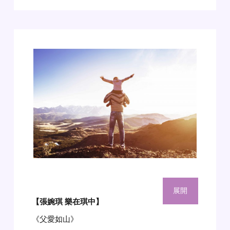
展開
【張婉琪 樂在琪中
】
《父愛如山》