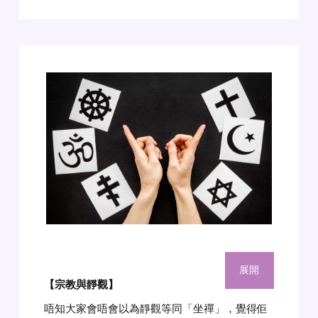
展開
【宗教與靜觀
】
唔知大家會唔會以為靜觀等同「坐禪」，覺得佢