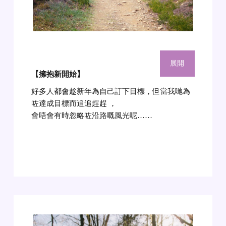
展開
【擁抱新開始
】
好多人都會趁新年為自己訂下目標，但當我哋為
咗達成目標而追追趕趕 ，
會唔會有時忽略咗沿路嘅風光呢……