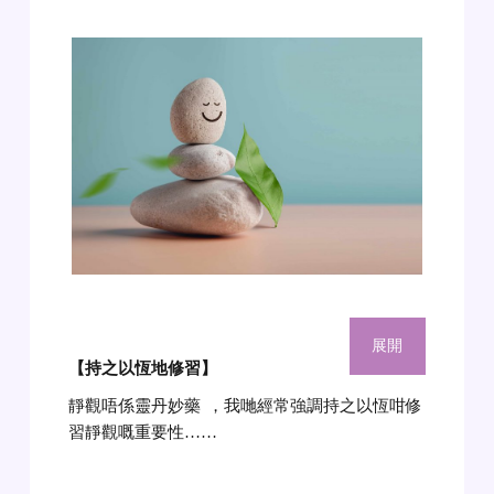
展開
【持之以恆地修習
】
靜觀唔係靈丹妙藥
，我哋經常強調持之以恆咁修
習靜觀嘅重要性……