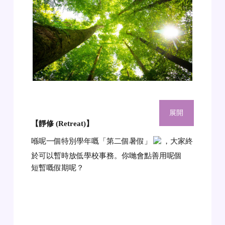
展開
【靜修 (Retreat)
】
喺呢一個特別學年嘅「第二個暑假」
，大家終
於可以暫時放低學校事務。你哋會點善用呢個
短暫嘅假期呢？