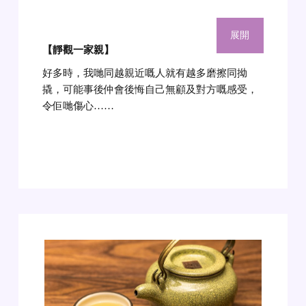
展開
【靜觀一家親】
好多時，我哋同越親近嘅人就有越多磨擦同拗
撬，可能事後仲會後悔自己無顧及對方嘅感受，
令佢哋傷心
……