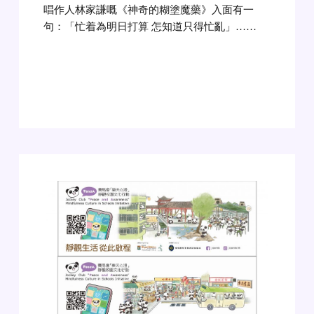
唱作人林家謙嘅《神奇的糊塗魔藥》入面有一
句：「忙着為明日打算 怎知道只得忙亂」……