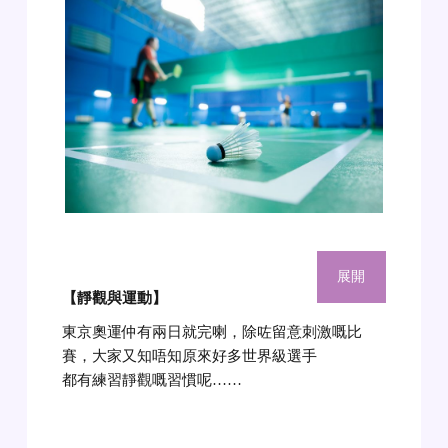
展開
【靜觀與運動】
東京奧運仲有兩日就完喇，除咗留意刺激嘅比
賽，大家又知唔知原來好多世界級選手
都有練習靜觀嘅習慣呢……