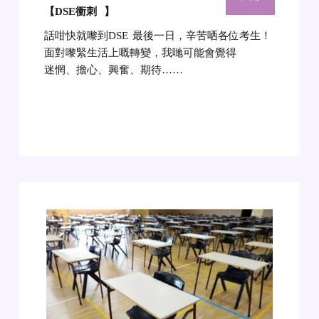
【DSE衝刺
】
話咁快就嚟到DSE
最後一日，辛苦哂各位考生！
面對嚟緊生活上嘅轉變，我哋可能會覺得
迷惘、擔心、興奮、期待……