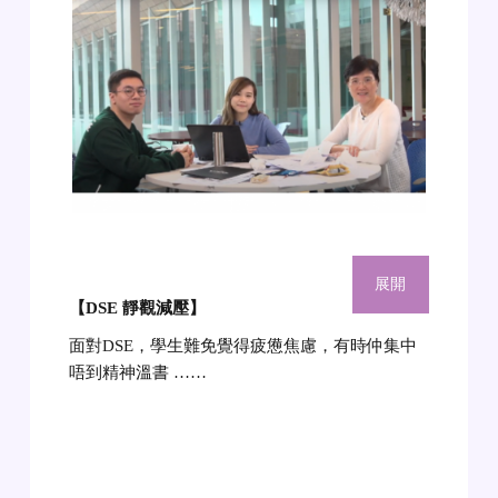
展開
【DSE 靜觀減壓
】
面對DSE，學生難免覺得疲憊焦慮，有時仲集中
唔到精神溫書 ……