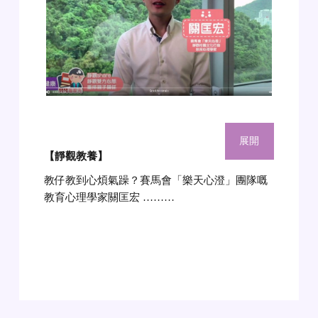
展開
【靜觀教養
】
教仔教到心煩氣躁？賽馬會「樂天心澄」團隊嘅
教育心理學家關匡宏 ………