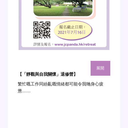
展開
【「靜觀與自我關懷」退修營】
繁忙嘅工作同紛亂嘅情緒都可能令我哋身心疲
憊……