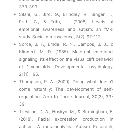
379-399.
Silani, G., Bird, G., Brindley, R., Singer, T.,
Frith, C., & Frith, U. (2008). Levels of
emotional awareness and autism: an fMRI
study. Social neuroscience, 3(2), 97-112.
Sorce, J. F., Emde, R. N., Campos, J. J., &
Klinnert, M. D. (1985). Maternal emotional
signaling: its effect on the visual cliff behavior
of 1-year-olds. Developmental psychology,
21(1), 195.
Thompson, R. A. (2009). Doing what doesn’t
come naturally: The development of self-
regulation. Zero to Three Journal, 30(2), 33-
39.
Trevisan, D. A., Hoskyn, M., & Birmingham, E.
(2018). Facial expression production in
autism: A meta‐analysis. Autism Research,