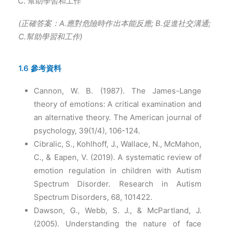
幫助學習和工作
(
正確答案：A.應對危險時作出本能反應; B.促進社交溝通;
C.幫助學習和工作)
1.6 參考資料
Cannon, W. B. (1987). The James-Lange
theory of emotions: A critical examination and
an alternative theory. The American journal of
psychology, 39(1/4), 106-124.
Cibralic, S., Kohlhoff, J., Wallace, N., McMahon,
C., & Eapen, V. (2019). A systematic review of
emotion regulation in children with Autism
Spectrum Disorder. Research in Autism
Spectrum Disorders, 68, 101422.
Dawson, G., Webb, S. J., & McPartland, J.
(2005). Understanding the nature of face