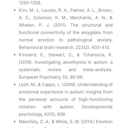
1250-1258.
Kim, M. J., Loucks, R. A., Palmer, A. L., Brown,
A. C., Solomon, K. M., Marchante, A. N., &
Whalen, P. J. (2011). The structural and
functional connectivity of the amygdala: from
normal emotion to pathological anxiety.
Behavioural brain research, 223(2), 403-410.
Kinnaird, E., Stewart, C., & Tchanturia, K.
(2019). Investigating alexithymia in autism: a
systematic review and meta-analysis.
European Psychiatry, 55, 80-89.
Losh, M., & Capps, L. (2006). Understanding of
emotional experience in autism: insights from
the personal accounts of high-functioning
children with autism. Developmental
psychology, 42(5), 809.
Mazefsky, C. A., & White, S. W. (2014). Emotion