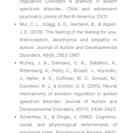
regulation: Concepts & practice in autism
spectrum disorder. Child and adolescent
psychiatric clinics of North America, 23(1).
Mul, C. L., Stagg, S. D., Herbelin, B., & Aspell,
J. E. (2018). The feeling of me feeling for you:
Interoception, alexithymia and empathy in
autism. Journal of Autism and Developmental
Disorders, 48(9), 2953-2967.
Richey, J. A., Damiano, C. R., Sabatino, A.,
Rittenberg, A., Petty, C., Bizzell, J., Voyvodic,
J., Heller, A. S., Coffman, M. C., Smoski, M.,
Davidson, R. J., & Dichter, G. S. (2015). Neural
mechanisms of emotion regulation in autism
spectrum disorder. Journal of Autism and
Developmental Disorders, 45(11), 3409-3423.
Schachter, S., & Singer, J. (1962). Cognitive,
social, and physiological determinants of
emotional state. Psychological Review, 69(5),