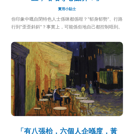
實用小貼士
你印象中嘅自閉特色人士係咪都係咁？"郁身郁勢"、行路
行到"歪歪斜斜"？事實上，可能係佢地自己都控制唔到。
「有八張枱，六個人企喺度，黃