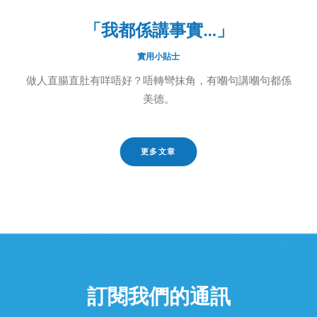
「我都係講事實…」
實用小貼士
做人直腸直肚有咩唔好？唔轉彎抹角，有嗰句講嗰句都係
美德。
更多文章
訂閱我們的通訊