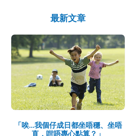
最新文章
「唉…我個仔成日都坐唔穩、坐唔
直，咁唔專心點算？」