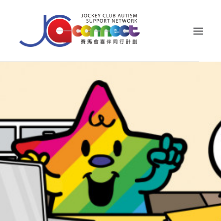
ABOUT US
CAREGIVER SUPPORT
PUBLIC EDUCATION
PROFESSIONAL KNOWLEDGE
PARENTS’ ZONE
IMPACT
RESOURCES
繁體