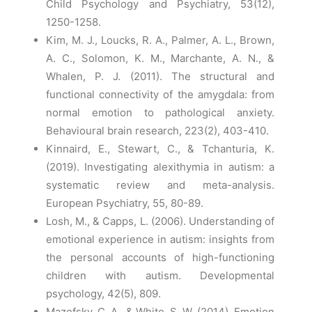
Child Psychology and Psychiatry, 53(12),
1250-1258.
Kim, M. J., Loucks, R. A., Palmer, A. L., Brown,
A. C., Solomon, K. M., Marchante, A. N., &
Whalen, P. J. (2011). The structural and
functional connectivity of the amygdala: from
normal emotion to pathological anxiety.
Behavioural brain research, 223(2), 403-410.
Kinnaird, E., Stewart, C., & Tchanturia, K.
(2019). Investigating alexithymia in autism: a
systematic review and meta-analysis.
European Psychiatry, 55, 80-89.
Losh, M., & Capps, L. (2006). Understanding of
emotional experience in autism: insights from
the personal accounts of high-functioning
children with autism. Developmental
psychology, 42(5), 809.
Mazefsky, C. A., & White, S. W. (2014). Emotion