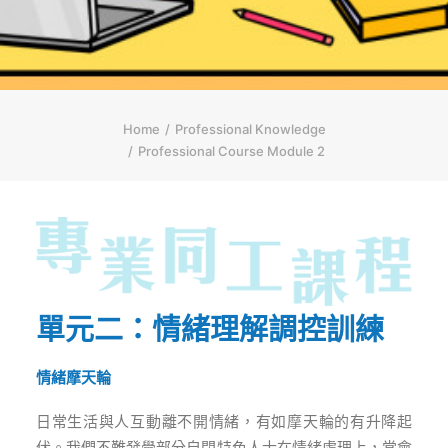
简体
HOME PAGE
FONT SIZE
Home
Professional Knowledge
Professional Course Module 2
單元二：情緒理解調控訓練
情緒摩天輪
日常生活與人互動離不開情緒，有如摩天輪的有升降起
伏。我們不難發覺部分自閉特色人士在情緒處理上，常會