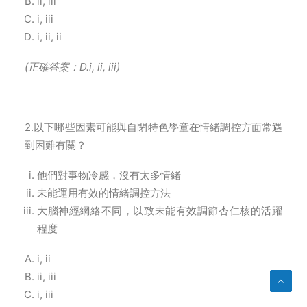
ii, iii
i, iii
i, ii, ii
(
正確答案：D.i, ii, iii)
2.以下哪些因素可能與自閉特色學童在情緒調控方面常遇
到困難有關？
他們對事物冷感，沒有太多情緒
未能運用有效的情緒調控方法
大腦神經網絡不同，以致未能有效調節杏仁核的活躍
程度
i, ii
ii, iii
i, iii