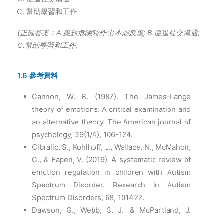
幫助學習和工作
(
正確答案：A.應對危險時作出本能反應; B.促進社交溝通;
C.幫助學習和工作)
1.6 參考資料
Cannon, W. B. (1987). The James-Lange
theory of emotions: A critical examination and
an alternative theory. The American journal of
psychology, 39(1/4), 106-124.
Cibralic, S., Kohlhoff, J., Wallace, N., McMahon,
C., & Eapen, V. (2019). A systematic review of
emotion regulation in children with Autism
Spectrum Disorder. Research in Autism
Spectrum Disorders, 68, 101422.
Dawson, G., Webb, S. J., & McPartland, J.