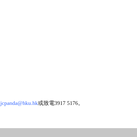
至
jcpanda@hku.hk
或致電3917 5176。