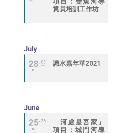
項目：雙魚河導
OCT
賞員培訓工作坊
July
28
03
識水嘉年華2021
AUG
JUL
June
25
26
「河處是吾家」
項目：城門河導
JUN