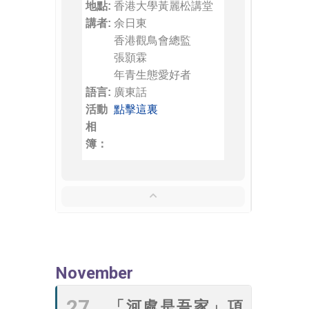
地點:
香港大學黃麗松講堂
講者:
余日東
香港觀鳥會總監
張顥霖
年青生態愛好者
語言:
廣東話
活動
點擊這裏
相
簿：
November
27
「河處是吾家」項