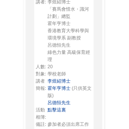
講者:
李煜紹博士
「賽馬會惜水・識河
計劃」總監
霍年亨博士
香港教育大學科學與
環境學系 副教授
呂德恒先生
綠色力量 高級保育經
理
人數:
20
對象:
學校老師
講者
李煜紹博士
簡報:
霍年亨博士
(只供英文
版)
呂德恒先生
活動
點擊這裏
相簿:
備註:
參加者必須出席工作