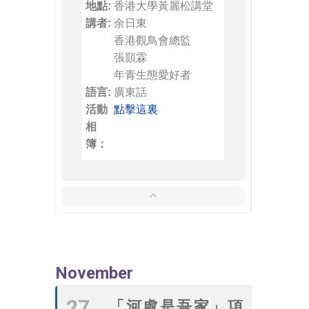
地點:
香港大學黃麗松講堂
講者:
余日東
香港觀鳥會總監
張顥霖
年青生態愛好者
語言:
廣東話
活動
點擊這裏
相
簿：
November
27
「河處是吾家」項