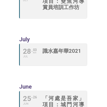
項目：雙魚河導
OCT
賞員培訓工作坊
July
28
03
識水嘉年華2021
AUG
JUL
June
25
26
「河處是吾家」
項目：城門河導
JUN