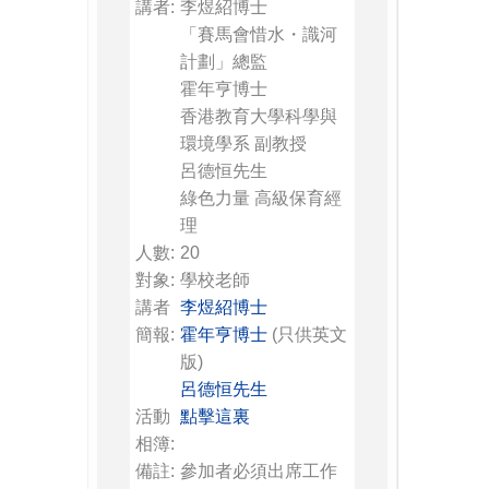
講者:
李煜紹博士
「賽馬會惜水・識河
計劃」總監
霍年亨博士
香港教育大學科學與
環境學系 副教授
呂德恒先生
綠色力量 高級保育經
理
人數:
20
對象:
學校老師
講者
李煜紹博士
簡報:
霍年亨博士
(只供英文
版)
呂德恒先生
活動
點擊這裏
相簿:
備註:
參加者必須出席工作