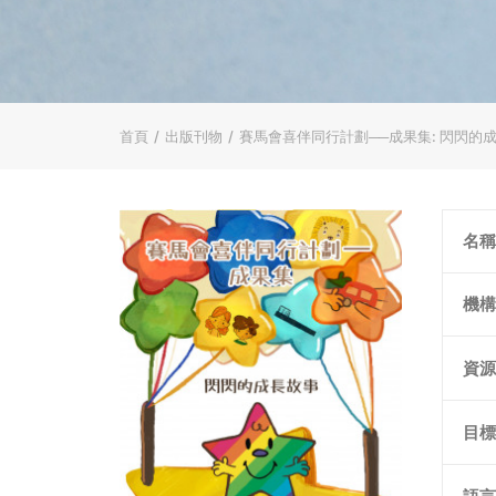
首頁
出版刊物
賽馬會喜伴同行計劃──成果集: 閃閃的
名稱
機構
資源
目標