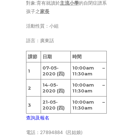
ENGLISH
對象:育有就讀於
主流小學
的自閉症譜系
孩子之
家長
简体
首頁
活動性質：小組
字型大小
語言：廣東話
課節
日期
時間
07-05-
10:00am –
1
2020 (四)
11:30am
14-05-
10:00am –
2
2020 (四)
11:30am
21-05-
10:00am –
3
2020 (四)
11:30am
查詢及報名
電話：27894884 (呂姑娘)