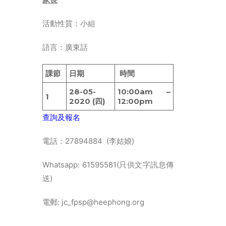
ENGLISH
简体
活動性質：小組
首頁
語言：廣東話
字型大小
課節
日期
時間
28-05-
10:00am –
1
2020 (四)
12:00pm
查詢及報名
電話：27894884 (李姑娘)
Whatsapp: 61595581(只供文字訊息傳
送)
電郵: jc_fpsp@heephong.org