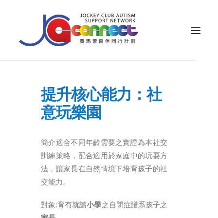
關於我們
提升核心能力：社
照顧者支援
意玩樂園
公眾教育
專業知識
簡介適合不同年齡需要之實證為本社交
訓練策略，配合適用於家庭中的玩耍方
家長專區
法，讓家長在自然情境下培育孩子的社
成果效益
交能力。
資源
對象:育有就讀
小學
之自閉症譜系孩子之
家長