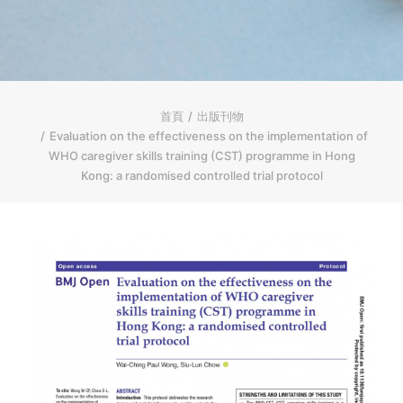
ENGLISH
简体
首頁
字型大小
首頁
出版刊物
Evaluation on the effectiveness on the implementation of
WHO caregiver skills training (CST) programme in Hong
Kong: a randomised controlled trial protocol