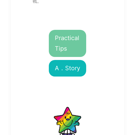
戰。
Practical
Tips
A．Story