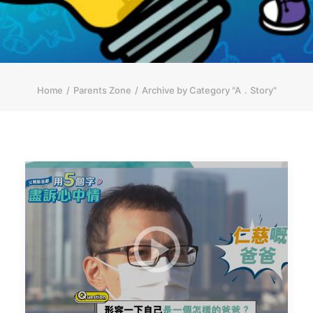
简体
HOME PAGE
FONT SIZE
Home
Parents Zone
Archive by Category "A．Story"