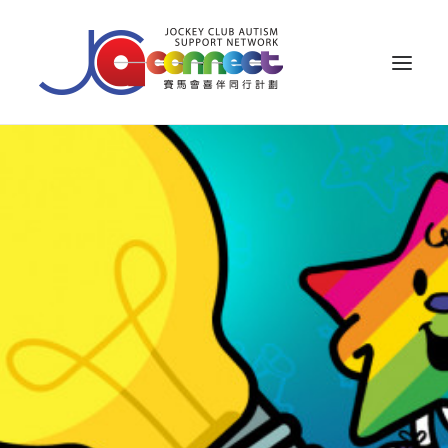
ABOUT US
CAREGIVER SUPPORT
PUBLIC EDUCATION
PROFESSIONAL KNOWLEDGE
PARENTS’ ZONE
IMPACT
RESOURCES
繁體