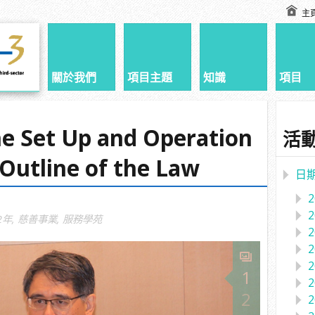
主
關於我們
項目主題
知識
項目
e Set Up and Operation
活
 Outline of the Law
日
2年
,
慈善事業
,
服務學苑
1
2