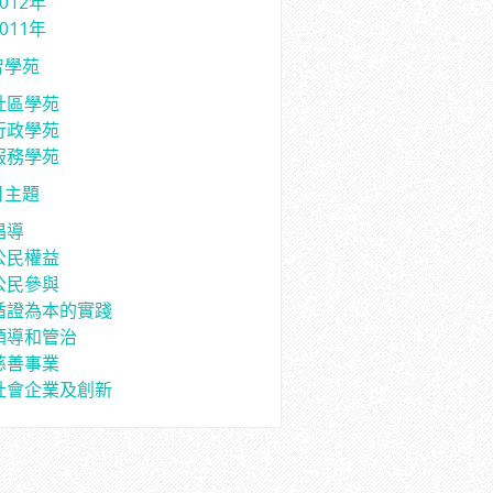
2012年
2011年
智學苑
社區學苑
行政學苑
服務學苑
目主題
倡導
公民權益
公民參與
循證為本的實踐
領導和管治
慈善事業
社會企業及創新