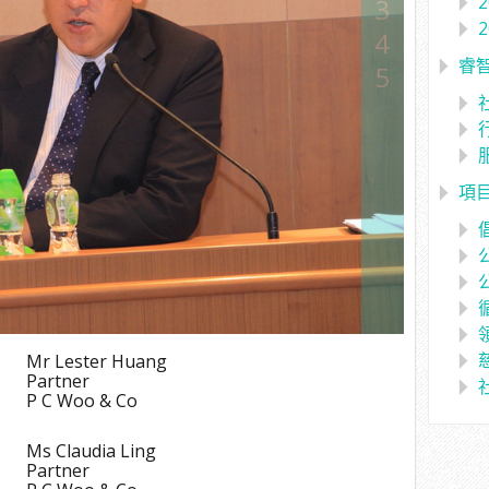
3
4
睿
5
項
Mr Lester Huang
Partner
P C Woo & Co
Ms Claudia Ling
Partner