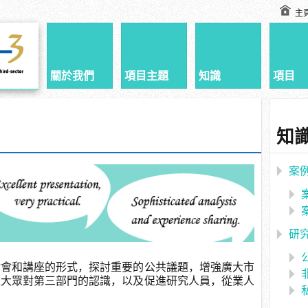
主
關於我們
項目主題
知識
項目
知
案
研
討會和講座的形式，探討重要的公共議題，增強廣大市
羅大眾對第三部門的認識，以及促進研究人員，從業人