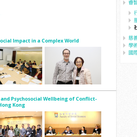
睿
慈
ocial Impact in a Complex World
學
國
nd Psychosocial Wellbeing of Conflict-
 Hong Kong