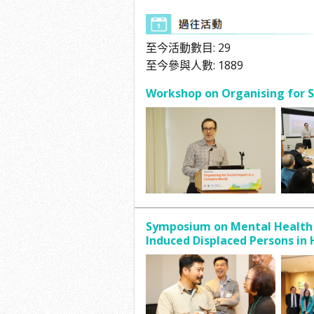
至今活動數目: 29
至今參與人數: 1889
Workshop on Organising for S
Symposium on Mental Health a
Induced Displaced Persons in