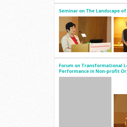
Seminar on The Landscape of 
Forum on Transformational Le
Performance in Non-profit Or