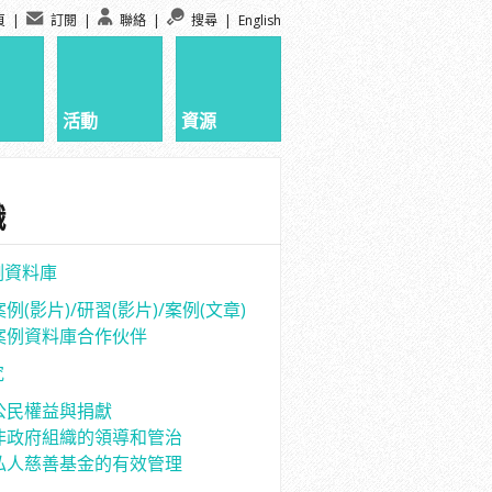
頁
|
訂閱
|
聯絡
|
搜尋
|
English
活動
資源
識
例資料庫
案例(影片)/研習(影片)/案例(文章)
案例資料庫合作伙伴
究
公民權益與捐獻
非政府組織的領導和管治
私人慈善基金的有效管理