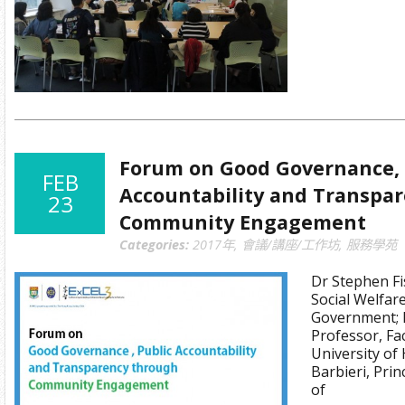
Forum on Good Governance, 
FEB
Accountability and Transpa
23
Community Engagement
Categories:
2017年
,
會議/講座/工作坊
,
服務學苑
Dr Stephen Fi
Social Welfa
Government; D
Professor, Fa
University of
Barbieri, Pri
of