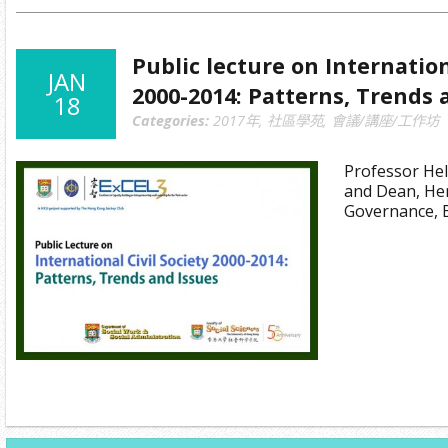
Public lecture on Internation
JAN
2000-2014: Patterns, Trends 
18
Categories:
2017年
,
社區學苑
,
會議/講座/工作坊
Professor Hel
and Dean, Her
Governance, 