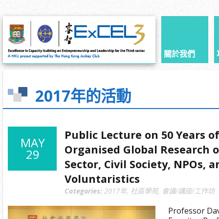
關於我們
2017年的活動
Public Lecture on 50 Years o
MAY
Organised Global Research o
29
Sector, Civil Society, NPOs, 
Voluntaristics
Categories:
2017年
,
社區學苑
,
會議/講座/工作坊
Professor Dav