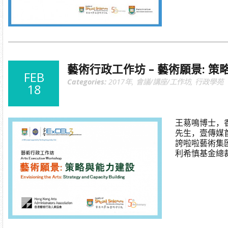
藝術行政工作坊 – 藝術願景: 
FEB
Categories:
2017年
,
會議/講座/工作坊
,
行政學苑
18
王䓪鳴博士，
先生，壹傳媒
誇啦啦藝術集
利希慎基金總