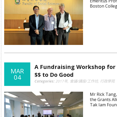
Emeritus Prof
Boston Colleg
A Fundraising Workshop for
MAR
$$ to Do Good
04
Categories:
2017年
,
會議/講座/工作坊
,
行政學苑
Mr Rick Tang
the Grants Al
Tak Iam Foun