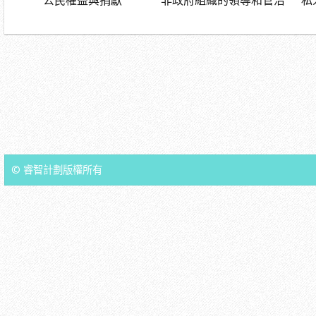
公民權益與捐獻
非政府組織的領導和管治
私
© 睿智計劃版權所有