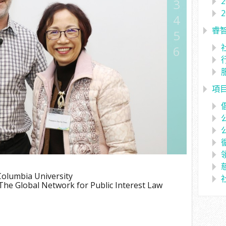
3
4
睿
5
6
項
Columbia University
The Global Network for Public Interest Law