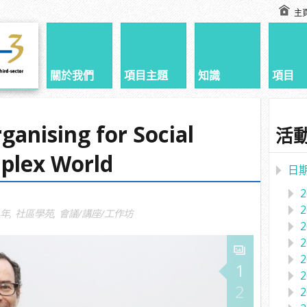
主
關於我們
項目主題
知識
項目
anising for Social
活
mplex World
日
6年
,
社區學苑
,
會議/講座/工作坊
1
2