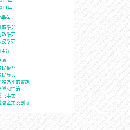
2012年
2011年
智學苑
社區學苑
行政學苑
服務學苑
目主題
倡導
公民權益
公民參與
循證為本的實踐
領導和管治
慈善事業
社會企業及創新