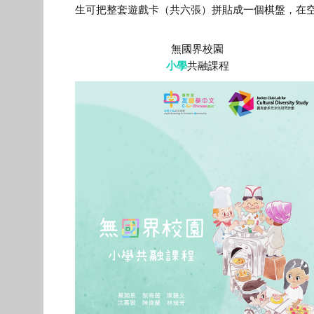
生可把整套遊戲卡（共六張）拼貼成一個棋盤，在
無國界校園
小學
共融課程