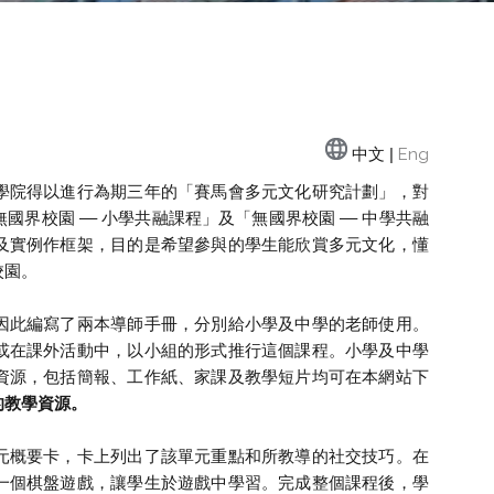
中文 |
Eng
學院得以進行為期三年的「賽馬會多元文化研究計劃」，對
界校園 –– 小學共融課程」及「無國界校園 –– 中學共融
及實例作框架，目的是希望參與的學生能欣賞多元文化，懂
校園。
因此編寫了兩本導師手冊，分別給小學及中學的老師使用。
或在課外活動中，以小組的形式推行這個課程。小學及中學
資源，包括簡報、工作紙、家課及教學短片均可在本網站下
的教學資源。
元概要卡，卡上列出了該單元重點和所教導的社交技巧。在
一個棋盤遊戲，讓學生於遊戲中學習。完成整個課程後，學