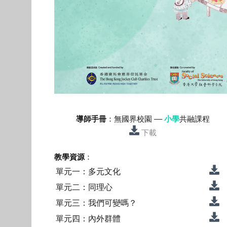
導師手冊
：無國界校園 ––
小學
共融課程
下載
教學資源
：
單元一：多元文化
單元二：同理心
單元三：我們可變嗎？
單元四：內外群體