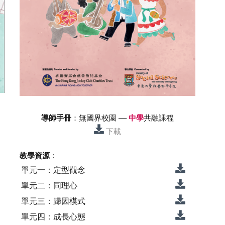
導師手冊
：無國界校園 ––
中學
共融課程
下載
教學資源
：
單元一：定型觀念
單元二：同理心
單元三：歸因模式
單元四：成長心態