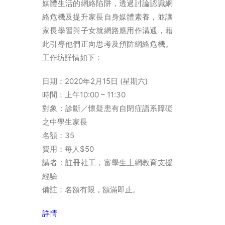
媒體生活的網絡陷阱，透過討論認識網
简体
絡危機及提升家長自身媒體素養，並讓
家長學習與子女就網路應用作溝通，藉
HOME PAGE
此引導他們正向思考及預防網絡危機。
FONT SIZE
工作坊詳情如下：
日期：2020年2月15日 (星期六)
時間：上午10:00 – 11:30
對象：診斷／懷疑患有自閉症譜系障礙
之中學生家長
名額：35
費用：每人$50
講者：註冊社工，富學生上網教育支援
經驗
備註：名額有限，額滿即止。
詳情