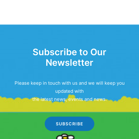
Subscribe to Our
Newsletter
Please keep in touch with us and we will keep you
updated with
the latest news, events and news.
SUBSCRIBE