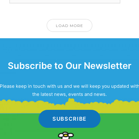
LOAD MORE
Subscribe to Our Newsletter
Please keep in touch with us and we will keep you updated wit
the latest news, events and news.
SUBSCRIBE