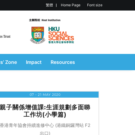
繁體
Home Page
Font size
s’ Zone
Impact
Resources
07 - 21 MAY 2020
親子關係增值課:生涯規劃多面睇
工作坊(小學篇)
香港青年協會持續進修中心 (港鐵銅鑼灣站 F2
出口)