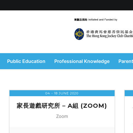
Public Education
Professional Knowledge
Parent
04 - 18 JUNE 2020
家長遊戲研究所 – A組 (ZOOM)
Zoom