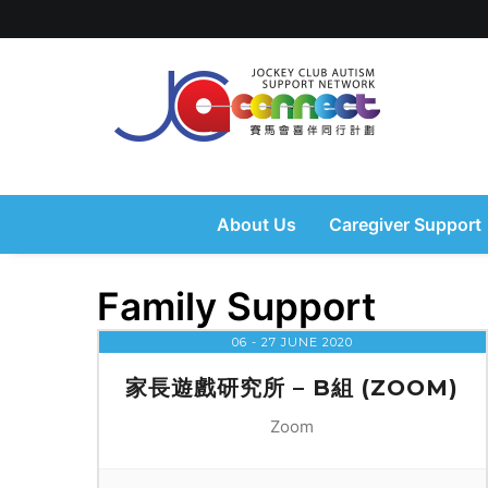
About Us
Caregiver Support
Family Support
06 - 27 JUNE 2020
家長遊戲研究所 – B組 (ZOOM)
Zoom