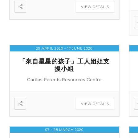
VIEW DETAILS
29 APRIL 2020
- 17 JUNE 2020
「來自星星的孩子」工人姐姐支
援小組
Caritas Parents Resources Centre
VIEW DETAILS
07 - 28 MARCH 2020