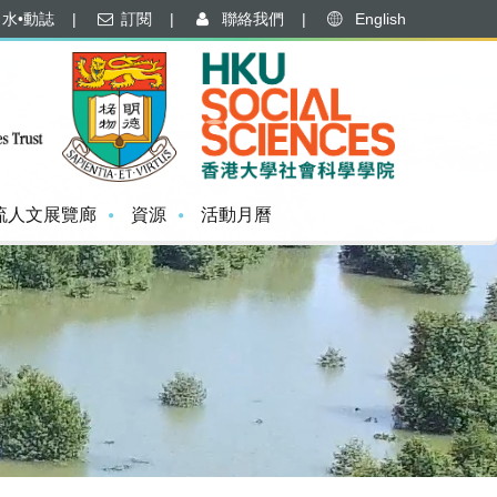
水•動誌
|
訂閱
|
聯絡我們
|
English
流人文展覽廊
資源
活動月曆