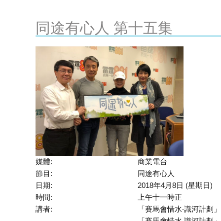
同途有心人 第十五集
媒體:
商業電台
節目:
同途有心人
日期:
2018年4月8日 (星期日)
時間:
上午十一時正
講者:
「賽馬會惜水‧識河計劃
「賽馬會惜水‧識河計劃