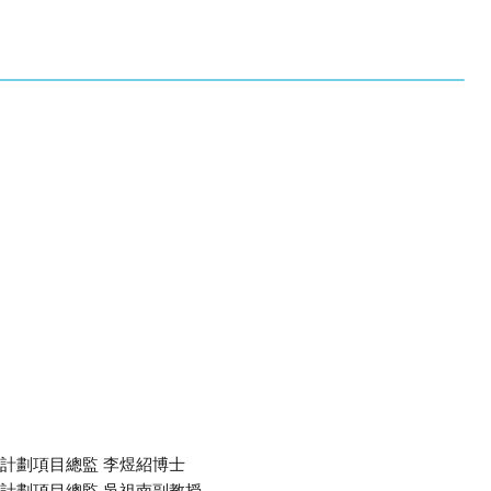
」計劃項目總監 李煜紹博士
」計劃項目總監 吳祖南副教授