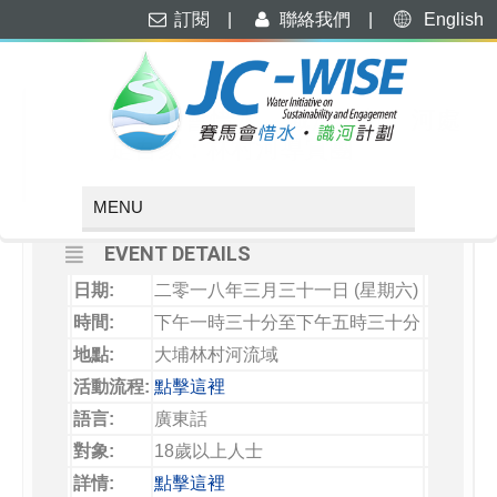
訂閱
|
聯絡我們
|
English
MARCH, 2018
31
「賽馬會惜水．識河計劃」河處
是吾家：林村河導賞團
MAR
EVENT DETAILS
日期:
二零一八年三月三十一日 (星期六)
時間:
下午一時三十分至下午五時三十分
地點:
大埔林村河流域
活動流程:
點擊這裡
語言:
廣東話
對象:
18歲以上人士
詳情:
點擊這裡