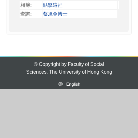
相簿:
點擊這裡
查詢:
蔡旭金博士
© Copyright by Faculty of Social
Sciences, The University of Hong Kong
English