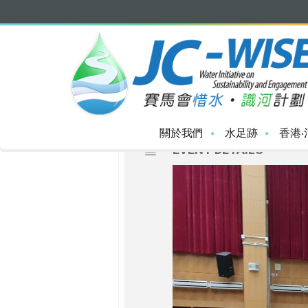
SEPTEMBER, 20
18
「賽馬會惜水・識河
SEP
關於我們
水足跡
香港‧
EVENT DETAILS