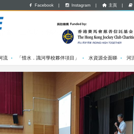
Facebook
|
Instagram
|
主頁
|
19
計劃」工作坊：觸不到的水足跡
河流
「惜水．識河學校夥伴項目」
水資源全面睇
河