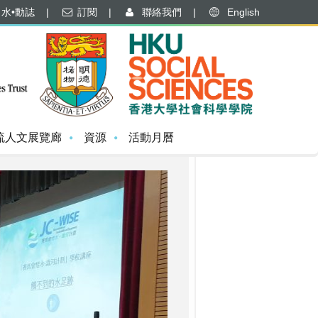
水•動誌
|
訂閱
|
聯絡我們
|
English
流人文展覽廊
資源
活動月曆