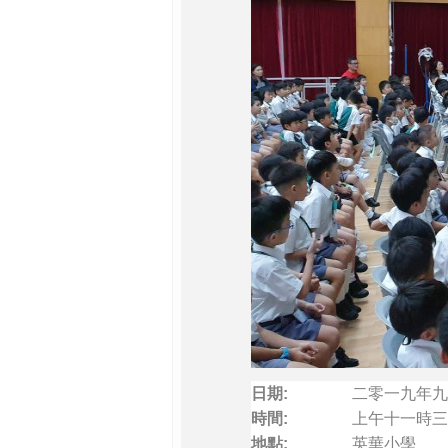
日期:
二零一九年九
時間:
上午十一時三
地點:
英華小學