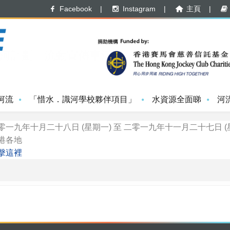
Facebook
|
Instagram
|
主頁
|
河計劃」流動宣傳車活動
河流
「惜水．識河學校夥伴項目」
水資源全面睇
河
零一九年十月二十八日 (星期一) 至 二零一九年十一月二十七日 (
港各地
擊這裡