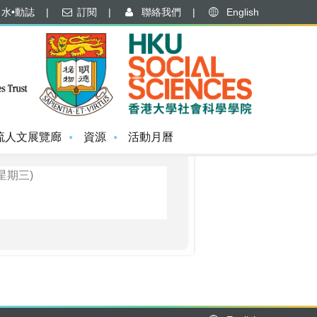
水•動誌
|
訂閱
|
聯絡我們
|
English
流人文展覽廊
資源
活動月曆
星期三)