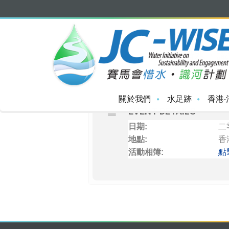
OCTOBER, 2019
28
27
「賽馬會惜水・識
NOV
OCT
關於我們
水足跡
香港‧
EVENT DETAILS
日期:
二
地點:
香
活動相簿:
點