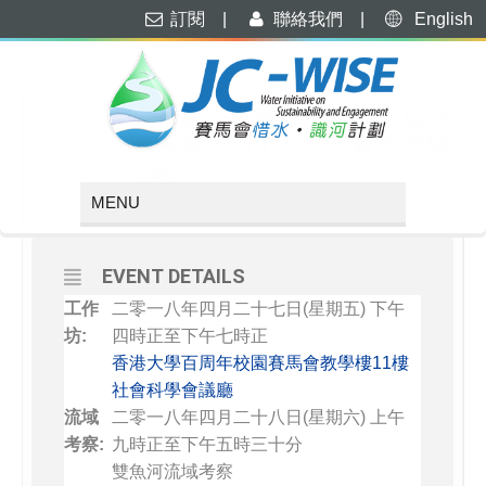
訂閱
|
聯絡我們
|
English
APRIL, 2018
27
28
「河處是吾家」項目：雙魚河
導賞員培訓工作坊及農務體驗
APR
活動
EVENT DETAILS
工作
二零一八年四月二十七日(星期五) 下午
坊:
四時正至下午七時正
香港大學百周年校園賽馬會教學樓11樓
社會科學會議廳
流域
二零一八年四月二十八日(星期六) 上午
考察:
九時正至下午五時三十分
雙魚河流域考察