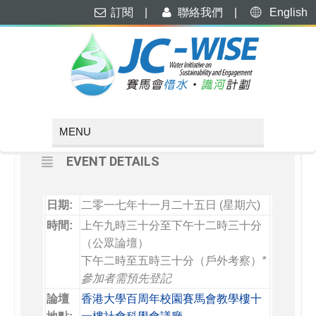
訂閱
|
聯絡我們
|
English
NOVEMBER, 2017
25
「亞洲城市河流活化：機遇與挑
戰」公眾論壇
NOV
EVENT DETAILS
日期:
二零一七年十一月二十五日 (星期六)
時間:
上午九時三十分至下午十二時三十分
（公眾論壇）
下午二時至五時三十分（戶外考察）
*
參加者需預先登記
論壇
香港大學百周年校園賽馬會教學樓十