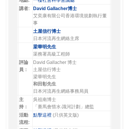
地點:
一樓社會科學會議廳
講者:
David Gallacher博士
艾奕康有限公司香港環境規劃執行董
事
土屋信行博士
日本河流再生網絡主席
梁華明先生
渠務署高級工程師
評論
David Gallacher 博士
員：
土屋信行博士
梁華明先生
和田彰先生
日本河流再生網絡事務局員
主
吳祖南博士
持：
「賽馬會惜水‧識河計劃」總監
活動
點擊這裡
(只供英文版)
流程: