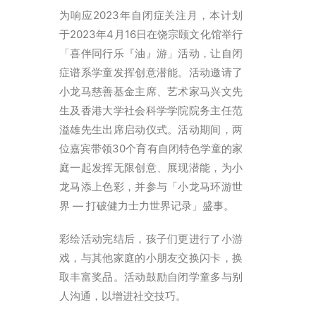
ENGLISH
为响应2023年自闭症关注月，本计划
繁體
于2023年4月16日在饶宗颐文化馆举行
「喜伴同行乐『油』游」活动，让自闭
首页
症谱系学童发挥创意潜能。活动邀请了
字型大小
小龙马慈善基金主席、艺术家马兴文先
生及香港大学社会科学学院院务主任范
溢雄先生出席启动仪式。活动期间，两
位嘉宾带领30个育有自闭特色学童的家
庭一起发挥无限创意、展现潜能，为小
龙马添上色彩，并参与「小龙马环游世
界 — 打破健力士力世界记录」盛事。
彩绘活动完结后，孩子们更进行了小游
戏，与其他家庭的小朋友交换闪卡，换
取丰富奖品。活动鼓励自闭学童多与别
人沟通，以增进社交技巧。