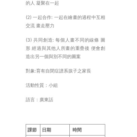
的人 凝聚在一起
简体
(2) 一起合作: 一起在繪畫的過程中互相
HOME PAGE
交流 畫走壓力
FONT SIZE
(3) 共同創造: 每個人畫不同的線條 圖
形 經過與其他人所畫的重疊後 便會創
造出另一個與別不同的圖案
對象:育有自閉症譜系孩子之家長
活動性質：小組
語言：廣東話
課節
日期
時間