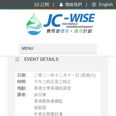
訂閱
|
聯絡我們
|
English
DECEMBER, 2021
11
水資源全面睇座談會：河邊有隻
雀
DEC
EVENT DETAILS
日期:
二零二一年十二月十一日 (星期六)
時間:
下午二時正至三時正
地點:
香港大學黃麗松講堂
講者:
余日東
香港觀鳥會總監
張顥霖
年青生態愛好者