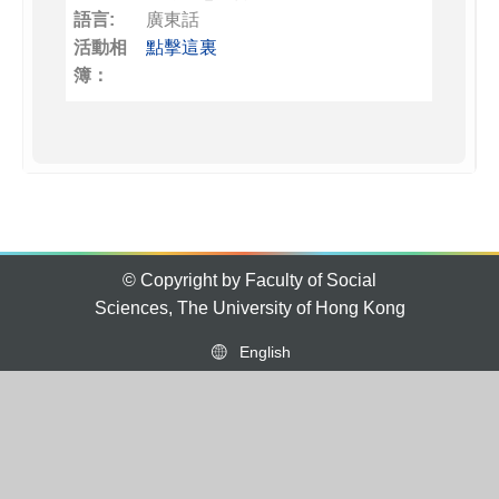
語言:
廣東話
活動相
點擊這裏
簿：
© Copyright by Faculty of Social
Sciences, The University of Hong Kong
English