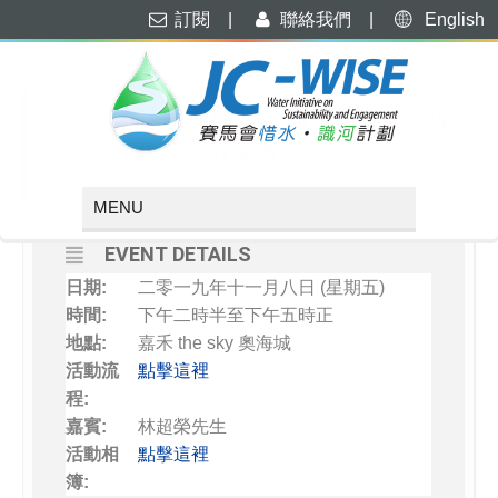
訂閱
|
聯絡我們
|
English
NOVEMBER, 2019
08
「賽馬會惜水．識河計劃」紀錄
片及電影分享會
NOV
EVENT DETAILS
日期:
二零一九年十一月八日 (星期五)
時間:
下午二時半至下午五時正
地點:
嘉禾 the sky 奧海城
活動流
點擊這裡
程:
嘉賓:
林超榮先生
活動相
點擊這裡
簿: