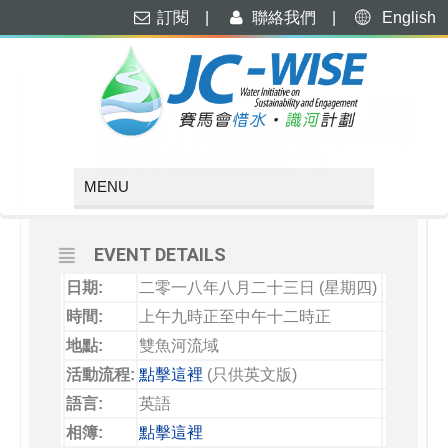
訂閱
|
聯絡我們
|
English
AUGUST, 2018
23
「賽馬會惜水．識河計劃」河處
是吾家：雙魚河導賞團 (亞洲家
AUG
庭高峰會會後活動之一)
EVENT DETAILS
日期:
二零一八年八月二十三日 (星期四)
時間:
上午九時正至中午十二時正
地點:
雙魚河流域
活動流程:
點擊這裡
(只供英文版)
語言:
英語
相簿:
點擊這裡