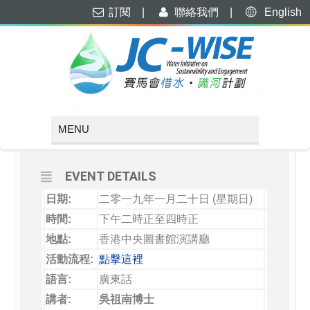
訂閱
|
聯絡我們
|
English
JANUARY, 2019
20
「賽馬會惜水．識河計劃」公開
講座 — 「河處是吾家：重繫我
JAN
河」
EVENT DETAILS
日期:
二零一九年一月二十日 (星期日)
時間:
下午二時正至四時正
地點:
香港中央圖書館演講廳
活動流程:
點擊這裡
語言:
廣東話
講者:
吳祖南博士