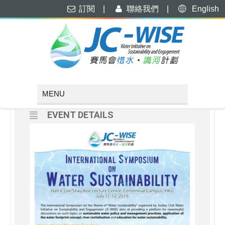
訂閱
|
聯絡我們
|
English
JULY, 2019
11
12
「賽馬會惜水・識河計劃」水
資源可持續性國際研討會
JUL
EVENT DETAILS