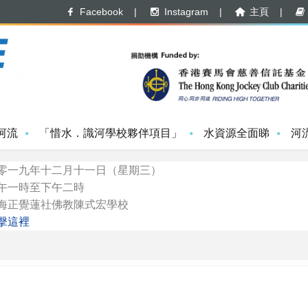
Facebook
|
Instagram
|
主頁
|
9
計劃」工作坊：河處是吾家
河流
「惜水．識河學校夥伴項目」
水資源全面睇
河
零一九年十二月十一日（星期三）
午一時至下午二時
海正覺蓮社佛教陳式宏學校
擊這裡