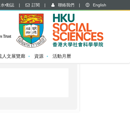
水•動誌
|
訂閱
|
聯絡我們
|
English
流人文展覽廊
資源
活動月曆