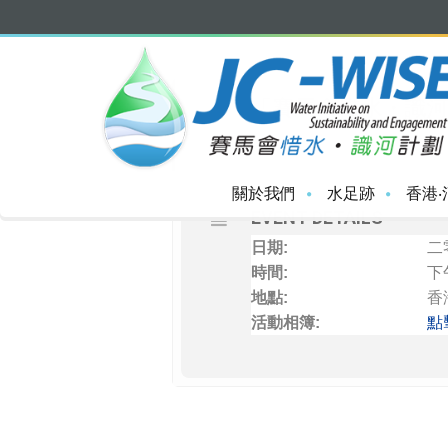
DECEMBER, 201
11
「賽馬會惜水・識河
DEC
關於我們
水足跡
香港‧
EVENT DETAILS
日期:
二
時間:
下
地點:
香
活動相簿:
點