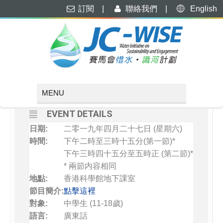
訂閱
|
聯絡我們
|
English
APRIL, 2019
27
「賽馬會惜水・識河計劃」工作
坊：水・足跡遍地球
APR
EVENT DETAILS
日期:
二零一九年四月二十七日 (星期六)
時間:
下午二時至三時十五分(第一節)*
下午三時四十五分至五時正 (第二節)*
* 兩節内容相同
地點:
香港科學館地下課室
節目簡介:
點擊這裡
對象:
中學生 (11-18歲)
語言:
廣東話