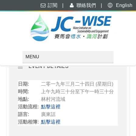
訂閱
|
聯絡我們
|
English
MARCH, 2019
24
「河處是吾家」 林村河導賞團
MAR
EVENT DETAILS
日期:
二零一九年三月二十四日 (星期日)
時間
:
上午九時三十分至下午一時三十分
地點
:
林村河流域
活動流程
:
點擊這裡
語言:
廣東話
活動相簿:
點擊這裡