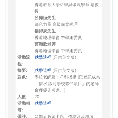
香港教育大學科學與環境學系 副教
授
呂德恒先生
綠色力量 高級保育經理
楊錦泉先生
香港地理學會 中學組委員
曹穎欣老師
香港地理學會 中學組委員
活動流
點擊這裡
(只供英文版)
程:
摘要:
點擊這裡
(只供英文版)
對象:
學校老師及非牟利機構 (已登記成為
「惜水‧識河學校夥伴項目」的老師
會獲優先考慮。)
人數:
20
活動相
點擊這裡
簿:
備註:
參加者必須出席工作坊及流域考