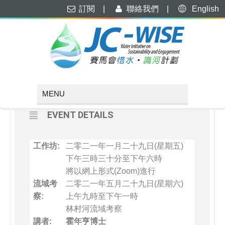
訂閱
|
聯絡我們
|
English
JANUARY, 2021
29
30
「河處是吾家」項目：林村河
導賞員培訓工作坊
JAN
EVENT DETAILS
工作坊:
二零二一年一月二十九日(星期五)
下午三時三十分至下午六時
將以網上形式(Zoom)進行
流域考
二零二一年五月二十九日(星期六)
察:
上午九時至下午一時
林村河流域考察
講者:
霍年亨博士