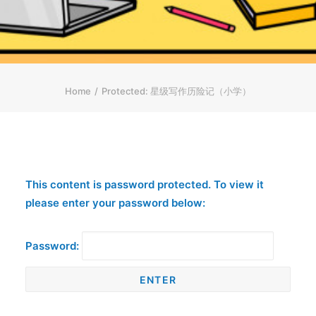
ENGLISH
繁體
首页
字型大小
Home
Protected: 星级写作历险记（小学）
This content is password protected. To view it
please enter your password below:
Password: