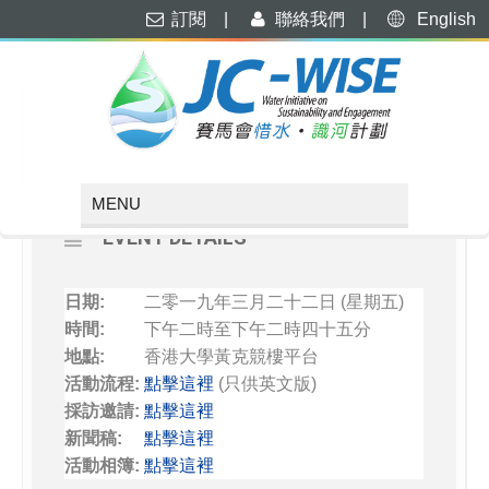
訂閱
|
聯絡我們
|
English
MARCH, 2019
22
「識水惜食校園」啟動禮
MAR
EVENT DETAILS
日期:
二零一九年三月二十二日 (星期五)
時間
:
下午二時至下午二時四十五分
地點
:
香港大學黃克競樓平台
活動流程
:
點擊這裡
(只供英文版)
採訪邀請:
點擊這裡
新聞稿:
點擊這裡
活動相簿:
點擊這裡