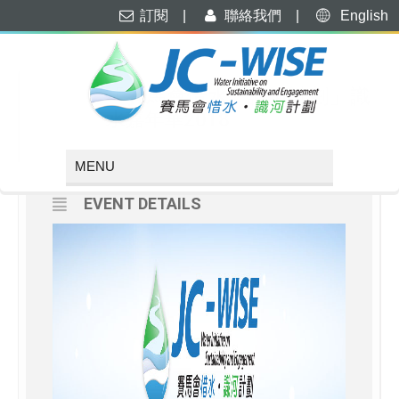
訂閱
|
聯絡我們
|
English
MARCH, 2018
24
25
「賽馬會惜水・識河計劃」識
水嘉年華2018
MAR
EVENT DETAILS