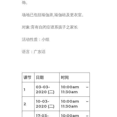
ENGLISH
饰。
繁體
场地已包括瑜伽蓆,瑜伽砖及更衣室。
首页
对象:育有自闭症谱系孩子之家长
字型大小
活动性质：小组
语言：广东话
课节
日期
时间
03-03-
10:00am –
1
2020 (二)
11:30am
10-03-
10:00am –
2
2020 (二)
11:30am
17-03-
10:00am –