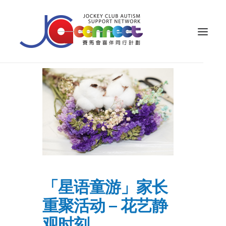
关于我们
照顾者支援
公众教育
专业知识
家长专区
「星语童游」家长
成果效益
重聚活动 – 花艺静
资源
观时刻