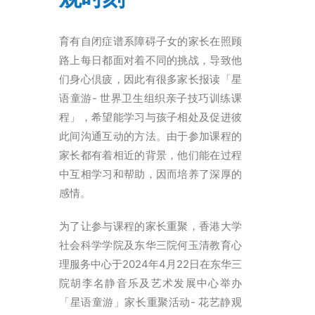
ENGLISH
繁體
育有自闭症谱系障碍子女的家长在照顾
首页
路上每日都面对着不同的挑战，导致他
们身心倶疲，因此有很多家长报读「星
字型大小
语童游- 世界卫生组织亲子技巧训练课
程」，希望能学习与孩子相处及促进彼
此间沟通互动的方法。由于参加课程的
家长都有着相近的背景，他们能在过程
中互相学习和帮助，因而培养了深厚的
感情。
为了让参与课程的家长重聚，香港大学
社会科学学院及东华三院何玉清教育心
理服务中心于2024年4月22日在东华三
院胡李名静音乐及艺术发展中心举办
「星语童游」家长重聚活动- 花艺静观