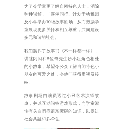
ENGLISH
为了令学童更了解自闭特色人士，消除
繁體
种种误解，「喜伴同行」计划于幼稚园
及小学举办10场故事剧场，从而鼓励学
首页
童展现更多关怀和相互尊重，共同建设
字型大小
多元和谐的社会。
我们製作了故事书《不一样都一样》，
讲述闪闪和8位奇先生妙小姐角色相处
的小故事，希望令公众了解自闭特色小
朋友的可爱之处，令他们获得重视及接
纳。
故事剧场由演员透过小丑艺术演绎故
事，并以互动问答游戏形式，向学童灌
输有关自闭症谱系障碍的知识，以促进
社会共融和多样性。