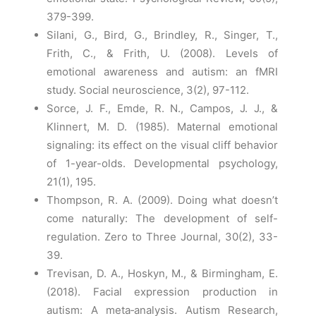
379-399.
Silani, G., Bird, G., Brindley, R., Singer, T.,
Frith, C., & Frith, U. (2008). Levels of
emotional awareness and autism: an fMRI
study. Social neuroscience, 3(2), 97-112.
Sorce, J. F., Emde, R. N., Campos, J. J., &
Klinnert, M. D. (1985). Maternal emotional
signaling: its effect on the visual cliff behavior
of 1-year-olds. Developmental psychology,
21(1), 195.
Thompson, R. A. (2009). Doing what doesn’t
come naturally: The development of self-
regulation. Zero to Three Journal, 30(2), 33-
39.
Trevisan, D. A., Hoskyn, M., & Birmingham, E.
(2018). Facial expression production in
autism: A meta‐analysis. Autism Research,