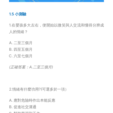
1.5 小測驗
1.在嬰孩多大左右，便開始以微笑與人交流和懂得分辨成
人的情緒？
二至三個月
四至五個月
六至七個月
(
正確答案：A.二至三個月)
2.情緒有什麼功用?(可選多於一項）
應對危險時作出本能反應
促進社交溝通