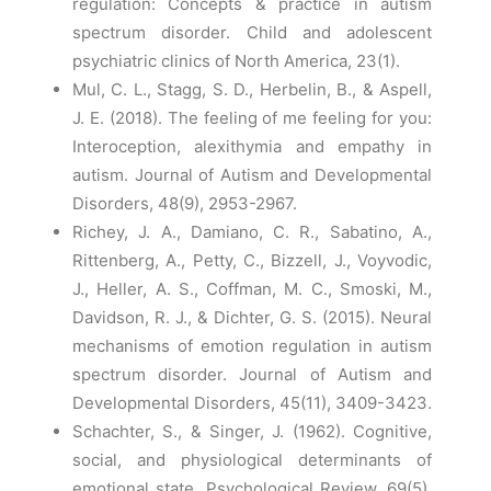
regulation: Concepts & practice in autism
spectrum disorder. Child and adolescent
psychiatric clinics of North America, 23(1).
Mul, C. L., Stagg, S. D., Herbelin, B., & Aspell,
J. E. (2018). The feeling of me feeling for you:
Interoception, alexithymia and empathy in
autism. Journal of Autism and Developmental
Disorders, 48(9), 2953-2967.
Richey, J. A., Damiano, C. R., Sabatino, A.,
Rittenberg, A., Petty, C., Bizzell, J., Voyvodic,
J., Heller, A. S., Coffman, M. C., Smoski, M.,
Davidson, R. J., & Dichter, G. S. (2015). Neural
mechanisms of emotion regulation in autism
spectrum disorder. Journal of Autism and
Developmental Disorders, 45(11), 3409-3423.
Schachter, S., & Singer, J. (1962). Cognitive,
social, and physiological determinants of
emotional state. Psychological Review, 69(5),