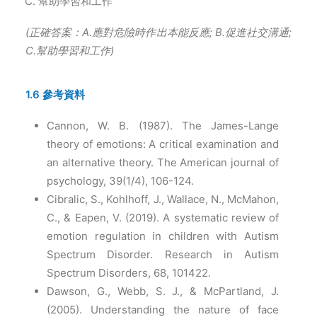
幫助學習和工作
(
正確答案：A.應對危險時作出本能反應; B.促進社交溝通;
C.幫助學習和工作)
1.6 參考資料
Cannon, W. B. (1987). The James-Lange
theory of emotions: A critical examination and
an alternative theory. The American journal of
psychology, 39(1/4), 106-124.
Cibralic, S., Kohlhoff, J., Wallace, N., McMahon,
C., & Eapen, V. (2019). A systematic review of
emotion regulation in children with Autism
Spectrum Disorder. Research in Autism
Spectrum Disorders, 68, 101422.
Dawson, G., Webb, S. J., & McPartland, J.
(2005). Understanding the nature of face