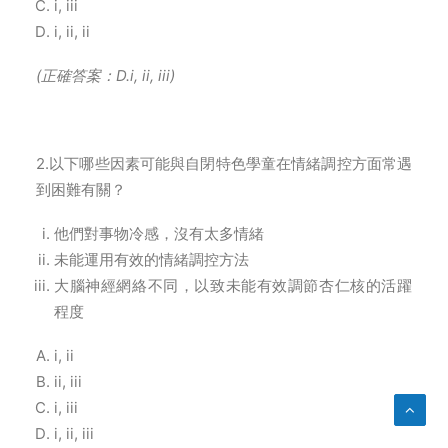
i, iii
i, ii, ii
(
正確答案：D.i, ii, iii)
2.以下哪些因素可能與自閉特色學童在情緒調控方面常遇
到困難有關？
他們對事物冷感，沒有太多情緒
未能運用有效的情緒調控方法
大腦神經網絡不同，以致未能有效調節杏仁核的活躍
程度
i, ii
ii, iii
i, iii
i, ii, iii