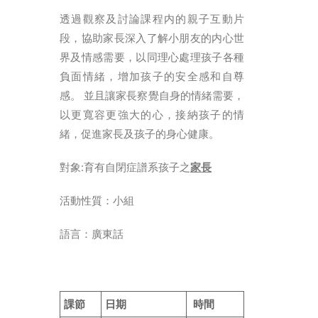
ENGLISH
透過觀察及討論課程内的親子互動片
简体
段，協助家長深入了解小朋友的内心世
首頁
界及情感需要，以同理心處理孩子各種
負面情緒，增加孩子的安全感和自尊
字型大小
感。 並且讓家長察覺自身的情緒需要，
以更寬容更強大的心，接納孩子的情
緒，促進家長及孩子的身心健康。
對象:育有自閉症譜系孩子之
家長
活動性質：小組
語言：廣東話
課節
日期
時間