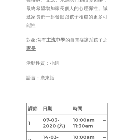
ENGLISH
最終希望增加家長個人的心理彈性。誠
简体
邀家長們一起發掘跟孩子相處的更多可
首頁
能性
字型大小
對象:育有
主流中學
的自閉症譜系孩子之
家長
活動性質：小組
語言：廣東話
課節
日期
時間
07-03-
10:00am –
1
2020 (六)
11:30am
14-03-
10:00am –