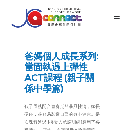
關於我們
爸媽個人成長系列:
照顧者支援
當固執遇上彈性
公眾教育
ACT課程 (親子關
專業知識
係中學篇)
家長專區
孩子固執配合青春期的暴風性情，家長
成果效益
硬碰，很容易影響自己的身心健康。是
資源
次課程透過 [接受與承諾訓練]應用了各
種接納、 正念、承諾與行為改變策略，